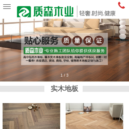
1
/
3
实木地板